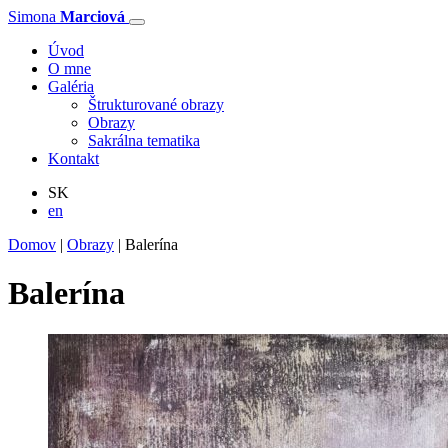
Simona
Marciová
Úvod
O mne
Galéria
Štrukturované obrazy
Obrazy
Sakrálna tematika
Kontakt
SK
en
Domov
|
Obrazy
|
Balerína
Balerína