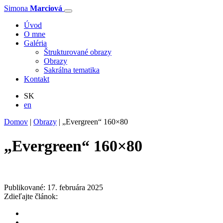
Simona
Marciová
Úvod
O mne
Galéria
Štrukturované obrazy
Obrazy
Sakrálna tematika
Kontakt
SK
en
Domov
|
Obrazy
|
„Evergreen“ 160×80
„Evergreen“ 160×80
Publikované: 17. februára 2025
Zdieľajte článok: