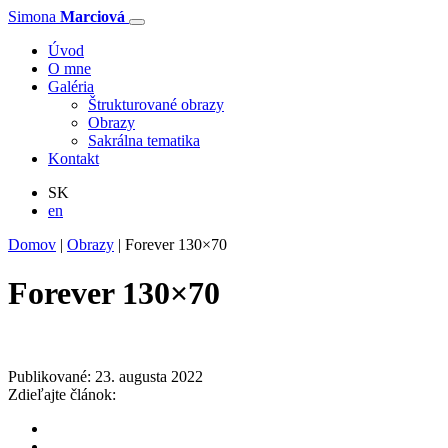
Simona
Marciová
Úvod
O mne
Galéria
Štrukturované obrazy
Obrazy
Sakrálna tematika
Kontakt
SK
en
Domov
|
Obrazy
|
Forever 130×70
Forever 130×70
Publikované: 23. augusta 2022
Zdieľajte článok: