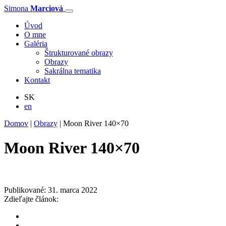
Simona
Marciová
Úvod
O mne
Galéria
Štrukturované obrazy
Obrazy
Sakrálna tematika
Kontakt
SK
en
Domov
|
Obrazy
|
Moon River 140×70
Moon River 140×70
Publikované: 31. marca 2022
Zdieľajte článok: