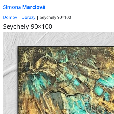
Simona
Marciová
Domov
|
Obrazy
|
Seychely 90×100
Seychely 90×100