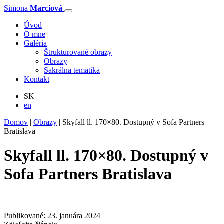
Simona
Marciová
Úvod
O mne
Galéria
Štrukturované obrazy
Obrazy
Sakrálna tematika
Kontakt
SK
en
Domov
|
Obrazy
|
Skyfall ll. 170×80. Dostupný v Sofa Partners
Bratislava
Skyfall ll. 170×80. Dostupný v
Sofa Partners Bratislava
Publikované: 23. januára 2024