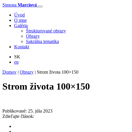
Simona
Marciová
Úvod
O mne
Galéria
Štrukturované obrazy
Obrazy
Sakrálna tematika
Kontakt
SK
en
Domov
|
Obrazy
|
Strom života 100×150
Strom života 100×150
Publikované: 25. júla 2023
Zdieľajte článok: