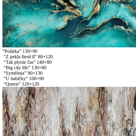
“Polárka” 130×90
“Z pekla štestí ll” 80×120
“Tak plynie čas” 140×80
“Big city life” 130×80
“Symfónia” 90×130
“U babičky” 100×90
“Queen” 120×120