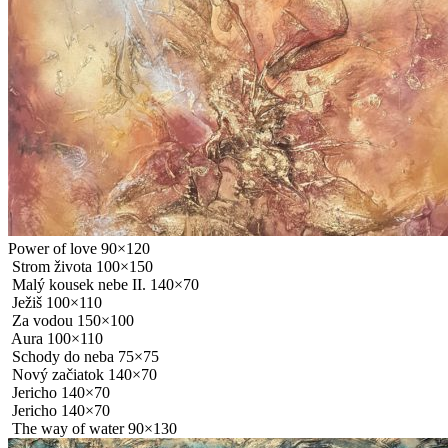
Power of love 90×120
Strom života 100×150
Malý kousek nebe II. 140×70
Ježiš 100×110
Za vodou 150×100
Aura 100×110
Schody do neba 75×75
Nový začiatok 140×70
Jericho 140×70
Jericho 140×70
The way of water 90×130