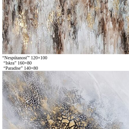
“Nespútanosť” 120×100
“Iskra” 160×80
“Paradise” 140×80