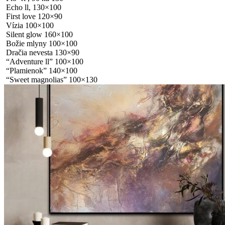
Echo ll, 130×100
First love 120×90
Vízia 100×100
Silent glow 160×100
Božie mlyny 100×100
Dračia nevesta 130×90
“Adventure ll” 100×100
“Plamienok” 140×100
“Sweet magnolias” 100×130