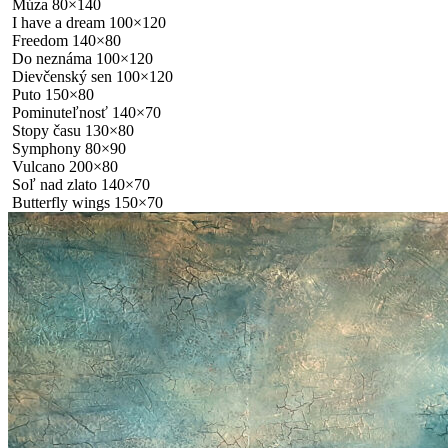
Múza 80×140
I have a dream 100×120
Freedom 140×80
Do neznáma 100×120
Dievčenský sen 100×120
Puto 150×80
Pominuteľnosť 140×70
Stopy času 130×80
Symphony 80×90
Vulcano 200×80
Soľ nad zlato 140×70
Butterfly wings 150×70