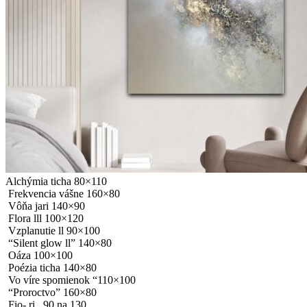
Alchýmia ticha 80×110
Frekvencia vášne 160×80
Vôňa jari 140×90
Flora lll 100×120
Vzplanutie ll 90×100
“Silent glow ll” 140×80
Oáza 100×100
Poézia ticha 140×80
Vo víre spomienok “110×100
“Proroctvo” 160×80
Fio- ri , 90 na 130