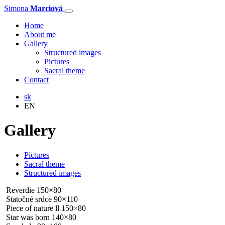
Simona
Marciová
Home
About me
Gallery
Structured images
Pictures
Sacral theme
Contact
sk
EN
Gallery
Pictures
Sacral theme
Structured images
Reverdie 150×80
Statočné srdce 90×110
Piece of nature ll 150×80
Star was born 140×80