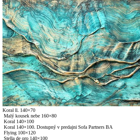
Koral ll. 140×70
Malý kousek nebe 160×80
Koral 140×100
Koral 140×100. Dostupný v predajni Sofa Partners BA
Flying 100×120
Stella de oro 140×100