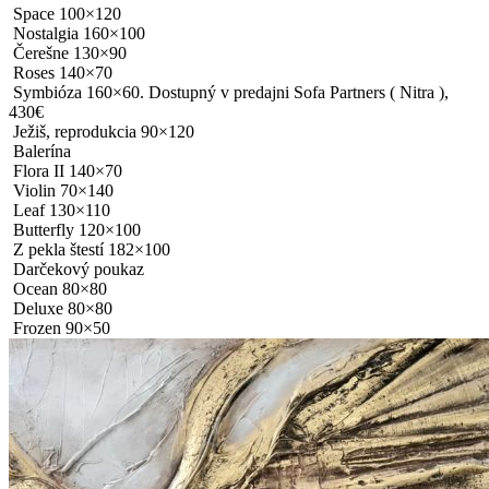
Space 100×120
Nostalgia 160×100
Čerešne 130×90
Roses 140×70
Symbióza 160×60. Dostupný v predajni Sofa Partners ( Nitra ),
430€
Ježiš, reprodukcia 90×120
Balerína
Flora II 140×70
Violin 70×140
Leaf 130×110
Butterfly 120×100
Z pekla štestí 182×100
Darčekový poukaz
Ocean 80×80
Deluxe 80×80
Frozen 90×50