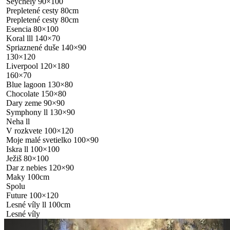
Seychely 90×100
Prepletené cesty 80cm
Prepletené cesty 80cm
Esencia 80×100
Koral lll 140×70
Spriaznené duše 140×90
130×120
Liverpool 120×180
160×70
Blue lagoon 130×80
Chocolate 150×80
Dary zeme 90×90
Symphony ll 130×90
Neha ll
V rozkvete 100×120
Moje malé svetielko 100×90
Iskra ll 100×100
Ježiš 80×100
Dar z nebies 120×90
Maky 100cm
Spolu
Future 100×120
Lesné víly ll 100cm
Lesné víly