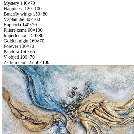
Mystery 140×70
Happiness 120×100
Buterfly wings 150×80
Vzplanutie 80×100
Euphoria 140×70
Piliere zeme 90×100
Imperfection 150×80
Golden night 160×70
Forever 130×70
Pandora 150×65
V objatí 100×70
Za humnami 2x 50×100