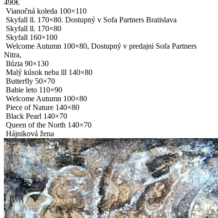
490€
Vianočná koleda 100×110
Skyfall ll. 170×80. Dostupný v Sofa Partners Bratislava
Skyfall ll. 170×80
Skyfall 160×100
Welcome Autumn 100×80, Dostupný v predajni Sofa Partners
Nitra,
Ilúzia 90×130
Malý kúsok neba lll 140×80
Butterfly 50×70
Babie leto 110×90
Welcome Autumn 100×80
Piece of Nature 140×80
Black Pearl 140×70
Queen of the North 140×70
Hájniková žena