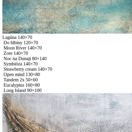
Lagúna 140×70
Do hlbiny 120×70
Moon River 140×70
Zore 140×70
Noc na Dunaji 80×140
Symbióza 140×70
Strawberry cream 140×70
Open mind 130×80
Tandem 2x 50×60
Eucalyptus 160×80
Long Island 90×100