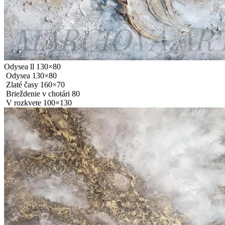
Odysea ll 130×80
Odysea 130×80
Zlaté časy 160×70
Brieždenie v chotári 80
V rozkvete 100×130