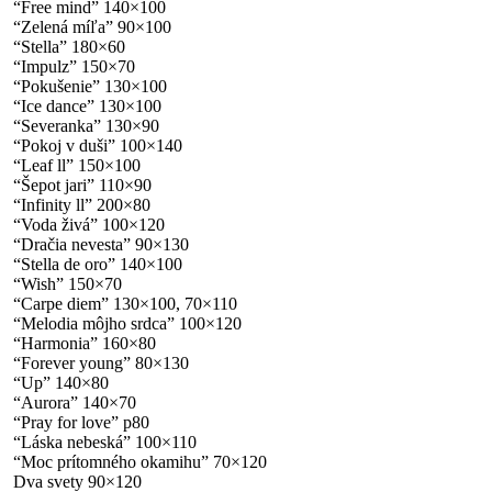
“Free mind” 140×100
“Zelená míľa” 90×100
“Stella” 180×60
“Impulz” 150×70
“Pokušenie” 130×100
“Ice dance” 130×100
“Severanka” 130×90
“Pokoj v duši” 100×140
“Leaf ll” 150×100
“Šepot jari” 110×90
“Infinity ll” 200×80
“Voda živá” 100×120
“Dračia nevesta” 90×130
“Stella de oro” 140×100
“Wish” 150×70
“Carpe diem” 130×100, 70×110
“Melodia môjho srdca” 100×120
“Harmonia” 160×80
“Forever young” 80×130
“Up” 140×80
“Aurora” 140×70
“Pray for love” p80
“Láska nebeská” 100×110
“Moc prítomného okamihu” 70×120
Dva svety 90×120