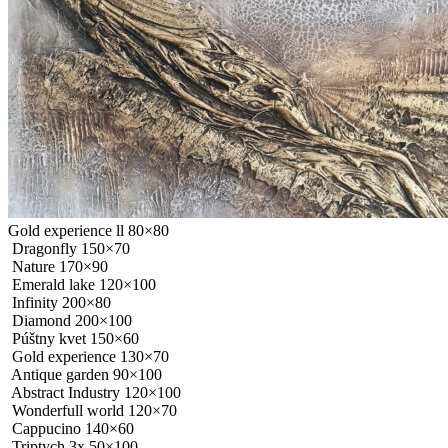
Gold experience ll 80×80
Dragonfly 150×70
Nature 170×90
Emerald lake 120×100
Infinity 200×80
Diamond 200×100
Púštny kvet 150×60
Gold experience 130×70
Antique garden 90×100
Abstract Industry 120×100
Wonderfull world 120×70
Cappucino 140×60
Triptych 3x 50×100