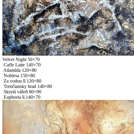
Velvet Night 50×70
Caffe Latte 140×70
Atlantída 120×80
Noblesa 150×80
Za vodou ll 120×80
Trenčiansky hrad 140×80
Skrytá vášeň 80×90
Euphoria ll.140×70