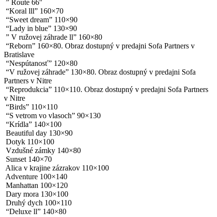
” Route 66″
“Koral lll” 160×70
“Sweet dream” 110×90
“Lady in blue” 130×90
” V ružovej záhrade ll” 160×80
“Reborn” 160×80. Obraz dostupný v predajni Sofa Partners v
Bratislave
“Nespútanosť” 120×80
“V ružovej záhrade” 130×80. Obraz dostupný v predajni Sofa
Partners v Nitre
“Reprodukcia” 110×110. Obraz dostupný v predajni Sofa Partners
v Nitre
“Birds” 110×110
“S vetrom vo vlasoch” 90×130
“Krídla” 140×100
Beautiful day 130×90
Dotyk 110×100
Vzdušné zámky 140×80
Sunset 140×70
Alica v krajine zázrakov 110×100
Adventure 100×140
Manhattan 100×120
Dary mora 130×100
Druhý dych 100×110
“Deluxe ll” 140×80