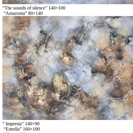
“The sounds of silence” 140×100
“Amazonia” 80×140
” Impresia” 140×90
“Estrella” 160×100