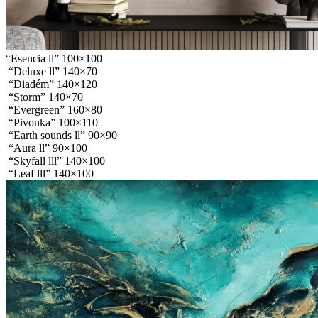
“Esencia ll” 100×100
“Deluxe ll” 140×70
“Diadém” 140×120
“Storm” 140×70
“Evergreen” 160×80
“Pivonka” 100×110
“Earth sounds ll” 90×90
“Aura ll” 90×100
“Skyfall lll” 140×100
“Leaf lll” 140×100