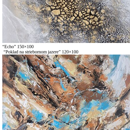
“Echo” 150×100
“Poklad na striebornom jazere” 120×100