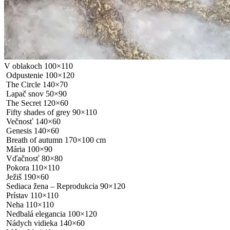
V oblakoch 100×110
Odpustenie 100×120
The Circle 140×70
Lapač snov 50×90
The Secret 120×60
Fifty shades of grey 90×110
Večnosť 140×60
Genesis 140×60
Breath of autumn 170×100 cm
Mária 100×90
Vďačnosť 80×80
Pokora 110×110
Ježiš 190×60
Sediaca žena – Reprodukcia 90×120
Prístav 110×110
Neha 110×110
Nedbalá elegancia 100×120
Nádych vidieka 140×60