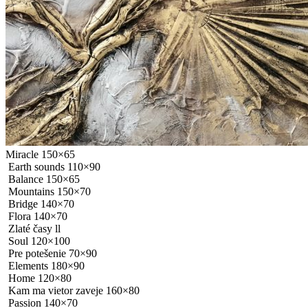
Miracle 150×65
Earth sounds 110×90
Balance 150×65
Mountains 150×70
Bridge 140×70
Flora 140×70
Zlaté časy ll
Soul 120×100
Pre potešenie 70×90
Elements 180×90
Home 120×80
Kam ma vietor zaveje 160×80
Passion 140×70