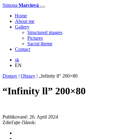
Simona
Marciová
Home
About me
Gallery
Structured images
Pictures
Sacral theme
Contact
sk
EN
Domov
|
Obrazy
|
„Infinity ll“ 200×80
“Infinity ll” 200×80
Publikované: 26. April 2024
Zdieľajte článok: