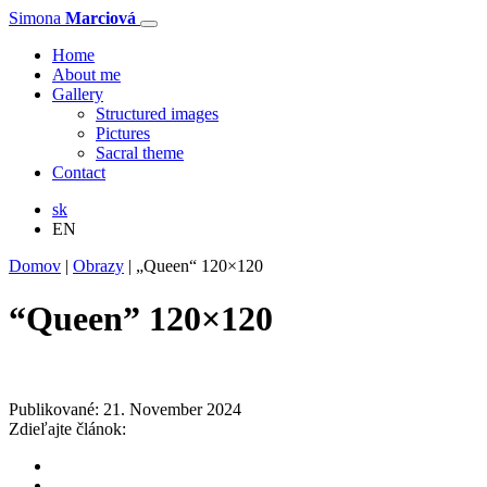
Simona
Marciová
Home
About me
Gallery
Structured images
Pictures
Sacral theme
Contact
sk
EN
Domov
|
Obrazy
|
„Queen“ 120×120
“Queen” 120×120
Publikované: 21. November 2024
Zdieľajte článok: